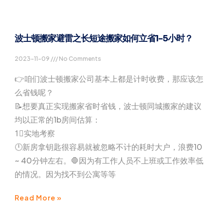
波士顿搬家避雷之长短途搬家如何立省1-5小时？
2023-11-09
No Comments
👉咱们波士顿搬家公司基本上都是计时收费，那应该怎
么省钱呢？
📝想要真正实现搬家省时省钱，波士顿同城搬家的建议
均以正常的1b房间估算：
1⃣实地考察
🕛新房拿钥匙很容易就被忽略不计的耗时大户，浪费10
~ 40分钟左右。🛑因为有工作人员不上班或工作效率低
的情况。因为找不到公寓等等
Read More »