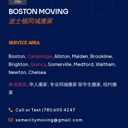
BOSTON MOVING
波士顿同城搬家
SERVICE AREA
Boston,
Cambridge
, Allston, Malden, Brookline,
Brighton,
Quincy
, Somerville, Medford, Waltham,
Newton, Chelsea
麻省搬家
, 华人搬家, 专业同城搬家 留学生搬家, 纽约搬
家
Call or Text (781) 600 4247
samecitymoving@gmail.com