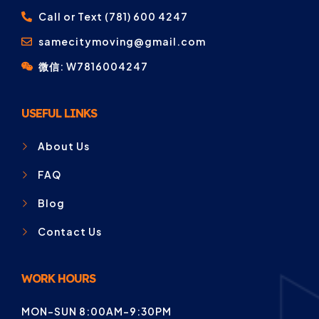
Call or Text (781) 600 4247
samecitymoving@gmail.com
微信: W7816004247
USEFUL LINKS
About Us
FAQ
Blog
Contact Us
WORK HOURS
MON-SUN 8:00AM-9:30PM