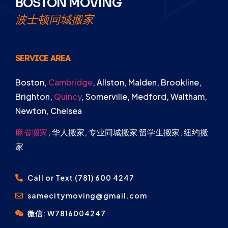
BOSTON MOVING
波士顿同城搬家
SERVICE AREA
Boston,
Cambridge
, Allston, Malden, Brookline,
Brighton,
Quincy
, Somerville, Medford, Waltham,
Newton, Chelsea
麻省搬家
, 华人搬家, 专业同城搬家 留学生搬家, 纽约搬
家
Call or Text (781) 600 4247
samecitymoving@gmail.com
微信: W7816004247