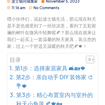
波士顿同城搬家
November 5, 2023
11:16 am
No Comments
嘿小伙伴们，说起波士顿生活，那么现在秋天
是不是也感受到了一丝丝凉意，看到了五彩斑
斓的树叶在微风中轻舞呢🍂？那么现在就来让
我们一起买上一套温馨的秋天家具，装点您的
家，过上一个舒适又温暖的秋天吧🍂🍁！
目录
第1步：选择家居家具 🛋🏡🍁
第2步：亲自动手 DIY 装饰家 🎨
💐🍁
第3步：精心布置室内与室外的
秋天小角落 🍂🍁🏡